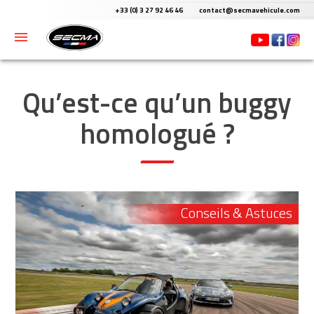
Skip
+33 (0) 3 27 92 46 46
contact@secmavehicule.com
to
menu
content
Qu’est-ce qu’un buggy
homologué ?
Conseils & Astuces