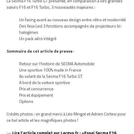
La Secma F16 Turbo GT présente, en comparaison à ses grandes
sœurs F16 et F16 Turbo, 3 nouveautés majeures :
Un facing avant au nouveau design entre rétro et modernité
Des feux Led 3 fonctions accompagnés de projecteurs bi-
halogènes
Un pack aéro intégré
Sommaire de cet article de presse
:
Retour sur l’histoire de SECMA Automobile
Une sportive 100% made in France
Au volant de la Secma F16 Turbo GT
A bord de la voiture sportive
Prix et concurrence
Prix et équipement
Options
Crédits photos : un grand merci à Léo Mingot et Adrien Cortesi pour
ce bel article et les magnifiques photos !
—
Lire l’article complet sur Largus.fr : «Essai Secma F16