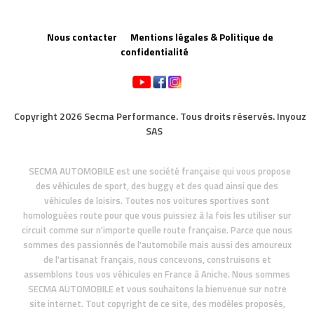
Nous contacter
Mentions légales & Politique de
confidentialité
Copyright 2026 Secma Performance. Tous droits réservés. Inyouz
SAS
SECMA AUTOMOBILE est une société française qui vous propose
des véhicules de sport, des buggy et des quad ainsi que des
véhicules de loisirs. Toutes nos voitures sportives sont
homologuées route pour que vous puissiez à la fois les utiliser sur
circuit comme sur n'importe quelle route française. Parce que nous
sommes des passionnés de l'automobile mais aussi des amoureux
de l'artisanat français, nous concevons, construisons et
assemblons tous vos véhicules en France à Aniche. Nous sommes
SECMA AUTOMOBILE et vous souhaitons la bienvenue sur notre
site internet. Tout copyright de ce site, des modèles proposés,